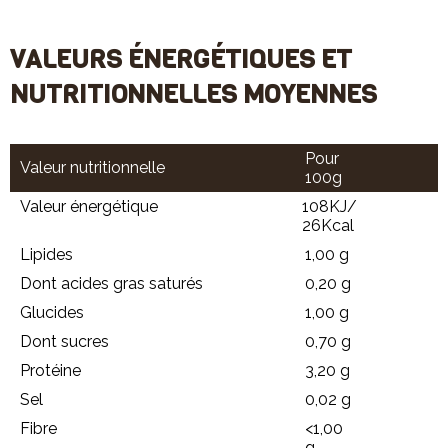
VALEURS ÉNERGÉTIQUES ET
NUTRITIONNELLES MOYENNES
Pour
Valeur nutritionnelle
100g
Valeur énergétique
108KJ/
26Kcal
Lipides
1,00 g
Dont acides gras saturés
0,20 g
Glucides
1,00 g
Dont sucres
0,70 g
Protéine
3,20 g
Sel
0,02 g
Fibre
<1,00
g