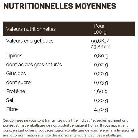
NUTRITIONNELLES MOYENNES
Pour
Valeurs nutritionnelles
100 g
Valeurs énergétiques
99,6KJ/
23,8Kcal
Lipides
0,80 g
dont acides gras saturés
0,02 g
Glucides
0,20 g
dont sucre
0,03 g
Protéine
1,60 g
Sel
0,20 g
Fibre
4,70 g
Ces données ne vous sont transmises qu'à titre indicatif et seules les mentions
portées sur les emballages de nos produits engagent Honza. Il vous appartient
donc, en particulier si vous êtes sujets aux allergies de vous référer, à la livraison et
avant consommation à la liste des ingrédients figurant sur ces emballages.