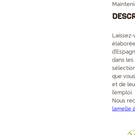
Maintenir
DESCR
Laissez-
élaboré
d’Espagn
dans les 
sélectio
que vous 
et de le
l’emploi.
Nous re
lamelle à 