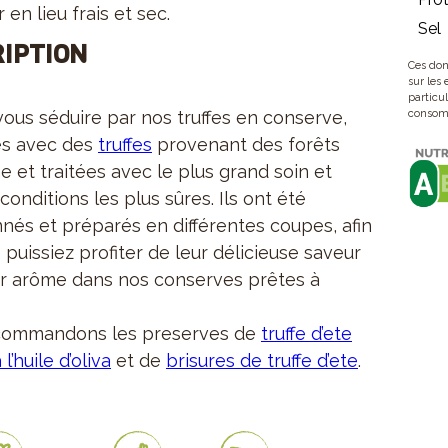
 en lieu frais et sec.
Sel
IPTION
Ces don
sur les
particul
vous séduire par nos truffes en conserve,
consomm
es avec des
truffes
provenant des forêts
e et traitées avec le plus grand soin et
conditions les plus sûres. Ils ont été
nnés et préparés en différentes coupes, afin
puissiez profiter de leur délicieuse saveur
ur arôme dans nos conserves prêtes à
commandons les preserves de
truffe d’ete
l’huile d’oliva
et de
brisures de truffe d’ete
.