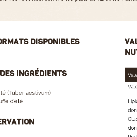
ORMATS DISPONIBLES
VA
NU
 DES INGRÉDIENTS
Vale
Val
été (Tuber aestivum)
uffe d'été
Lipi
dont
Glu
ERVATION
don
Prot