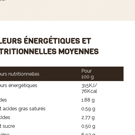
LEURS ÉNERGÉTIQUES ET
TRITIONNELLES MOYENNES
Pour
urs nutritionnelles
100 g
eurs énergétiques
315KJ/
76Kcal
des
1,88 g
 acides gras saturés
0,59 g
cides
2,77 g
t sucre
0,50 g
éine
6,93 g